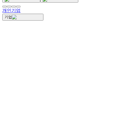
개인
기업
기업